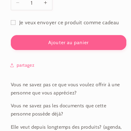
Réduire
Augmenter
la
la
quantité
quantité
Je veux envoyer ce produit comme cadeau
de
de
Formulaire
Carte-
Carte-
Cadeau
Cadeau
de
Ajouter au panier
25$
25$
destinataire
de
carte-
partagez
cadeau
réduit
Vous ne savez pas ce que vous voulez offrir à une
personne que vous appréciez?
Vous ne savez pas les documents que cette
personne possède déjà?
Elle veut depuis longtemps des produits? (agenda,