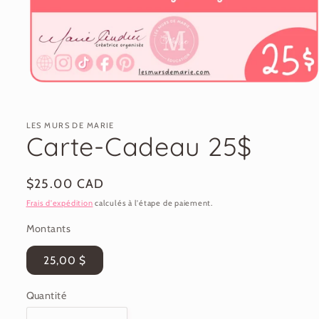
Ouvrir
le
média
1
LES MURS DE MARIE
dans
Carte-Cadeau 25$
une
fenêtre
modale
Prix
$25.00 CAD
habituel
Frais d'expédition
calculés à l'étape de paiement.
Montants
25,00 $
Quantité
Quantité